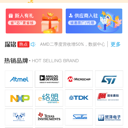
更多
AMD二季度营收增50%，数据中心业务将翻倍
PC巨头开始采用长鑫存储DRAM
长鑫存储拟建北京第二座DRAM厂
DeepX融资420亿韩元，AI芯片估值飙升
长鑫LPDDR6验证完成，速率达12.8Gbps