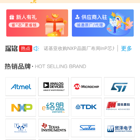
更多
诺基亚收购NXP晶圆厂布局InP芯片
美国对多晶硅加征15%关税
Anthropic组建AI芯片团队
南亚科将投资3466亿冲DRAM
AMD二季度营收增50%，数据中心业务将翻倍