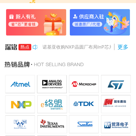
更多
诺基亚收购NXP晶圆厂布局InP芯片
美国对多晶硅加征15%关税
Anthropic组建AI芯片团队
南亚科将投资3466亿冲DRAM
AMD二季度营收增50%，数据中心业务将翻倍