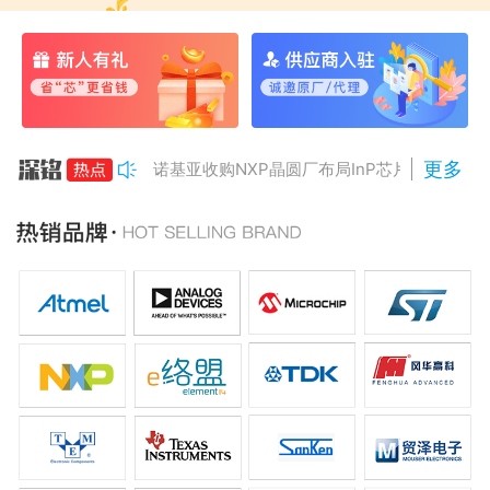
更多
诺基亚收购NXP晶圆厂布局InP芯片
美国对多晶硅加征15%关税
Anthropic组建AI芯片团队
南亚科将投资3466亿冲DRAM
AMD二季度营收增50%，数据中心业务将翻倍