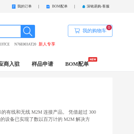
我的订单
|
BOM配单
|
深铭易购-客服
0
我的购物车
新人专享
03TCE
N76E003AT20
应商入驻
样品申请
BOM配单
制造坚固可靠的有线和无线 M2M 连接产品。 凭借超过 300
+B 的设备已实现了数以百万计的 M2M 解决方