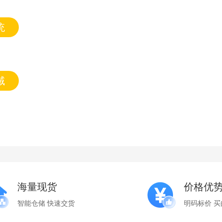
统
域
海量现货
价格优
智能仓储 快速交货
明码标价 买