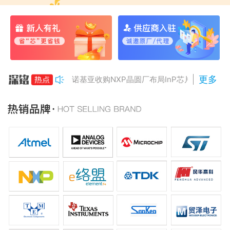
更多
诺基亚收购NXP晶圆厂布局InP芯片
美国对多晶硅加征15%关税
Anthropic组建AI芯片团队
南亚科将投资3466亿冲DRAM
AMD二季度营收增50%，数据中心业务将翻倍