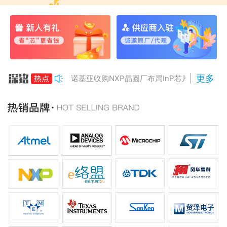
更多
诺基亚收购NXP晶圆厂布局InP芯片
美国对多晶硅加征15%关税
Anthropic组建AI芯片团队
南亚科将投资3466亿冲DRAM
AMD二季度营收增50%，数据中心业务将翻倍