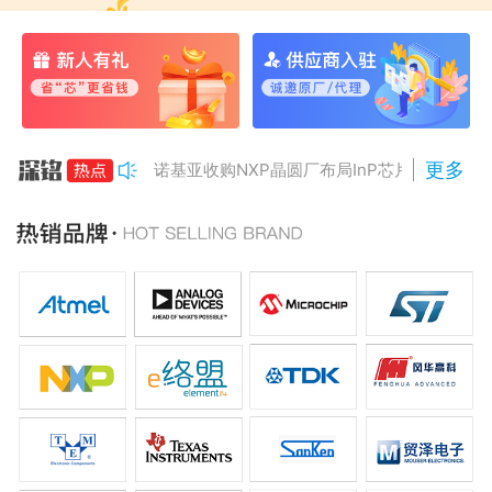
更多
诺基亚收购NXP晶圆厂布局InP芯片
美国对多晶硅加征15%关税
Anthropic组建AI芯片团队
南亚科将投资3466亿冲DRAM
AMD二季度营收增50%，数据中心业务将翻倍