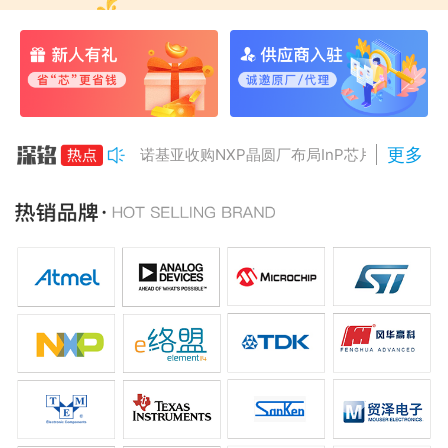
更多
诺基亚收购NXP晶圆厂布局InP芯片
美国对多晶硅加征15%关税
Anthropic组建AI芯片团队
南亚科将投资3466亿冲DRAM
AMD二季度营收增50%，数据中心业务将翻倍