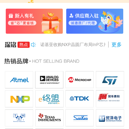
更多
诺基亚收购NXP晶圆厂布局InP芯片
美国对多晶硅加征15%关税
Anthropic组建AI芯片团队
南亚科将投资3466亿冲DRAM
AMD二季度营收增50%，数据中心业务将翻倍