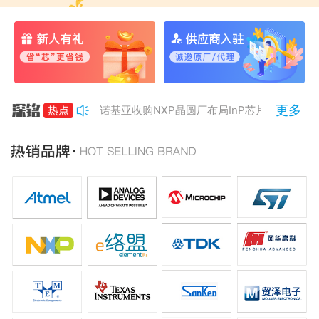
更多
诺基亚收购NXP晶圆厂布局InP芯片
美国对多晶硅加征15%关税
Anthropic组建AI芯片团队
南亚科将投资3466亿冲DRAM
AMD二季度营收增50%，数据中心业务将翻倍