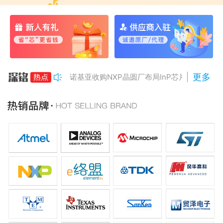
更多
诺基亚收购NXP晶圆厂布局InP芯片
美国对多晶硅加征15%关税
Anthropic组建AI芯片团队
南亚科将投资3466亿冲DRAM
AMD二季度营收增50%，数据中心业务将翻倍