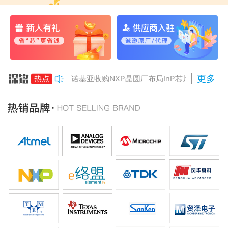
更多
诺基亚收购NXP晶圆厂布局InP芯片
美国对多晶硅加征15%关税
Anthropic组建AI芯片团队
南亚科将投资3466亿冲DRAM
AMD二季度营收增50%，数据中心业务将翻倍