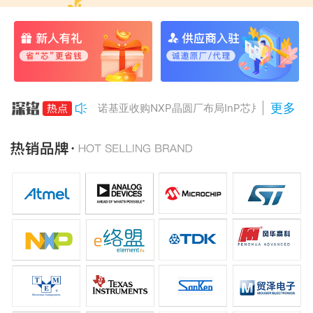
更多
诺基亚收购NXP晶圆厂布局InP芯片
美国对多晶硅加征15%关税
Anthropic组建AI芯片团队
南亚科将投资3466亿冲DRAM
AMD二季度营收增50%，数据中心业务将翻倍