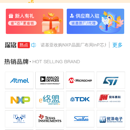
更多
诺基亚收购NXP晶圆厂布局InP芯片
美国对多晶硅加征15%关税
Anthropic组建AI芯片团队
南亚科将投资3466亿冲DRAM
AMD二季度营收增50%，数据中心业务将翻倍