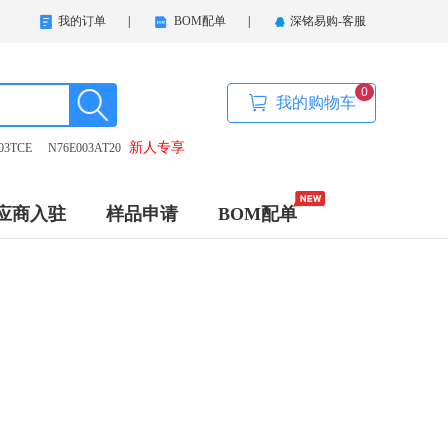
我的订单
|
BOM配单
|
深铭易购-客服
0
我的购物车
新人专享
03TCE
N76E003AT20
应商入驻
样品申请
BOM配单