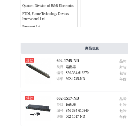
Quatech-Division of B&B Electronics
FTDI, Future Technology Devices
International Ltd
Pimoroni Ltd
SICK, Inc.
B&B SmartWorx, Inc.
商品信息
Trinamic Motion Control GmbH
Digi International
爆款
602-1745-ND
品牌:
HMS Industrial Networks Inc.
类目:
适配器
封装:
编号:
SM-384-616270
包装:
DFRobot
详细:
602-1745-ND
年份:
Broadcom Limited
Tripp Lite
爆款
602-1517-ND
Pi Supply
品牌:
类目:
适配器
封装:
ebm-papst Inc.
编号:
SM-384-615849
包装:
DLP Design Inc.
详细:
602-1517-ND
年份:
Molex, LLC