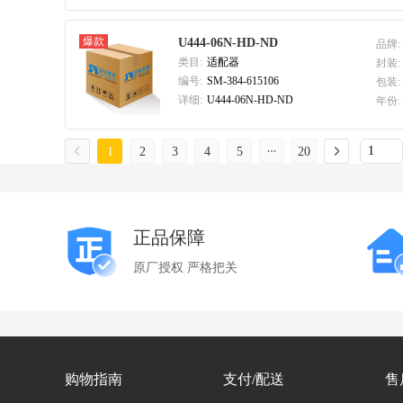
爆款
U444-06N-HD-ND
品牌:
类目:
适配器
封装:
编号:
SM-384-615106
包装:
详细:
U444-06N-HD-ND
年份:
1
2
3
4
5
20
正品保障
原厂授权 严格把关
购物指南
支付/配送
售