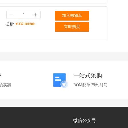
加入购物车
总额:
￥337.101600
立即购买
势
一站式采购
的实惠
BOM配单 节约时间
微信公众号