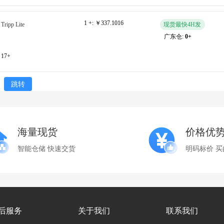
1 +:
￥337.1016
Tripp Lite
现货最快4H发
广东仓:
0+
17+
跳转
海量现货
价格优
智能仓储 快速交货
明码标价 买
后服务
关于我们
联系我们