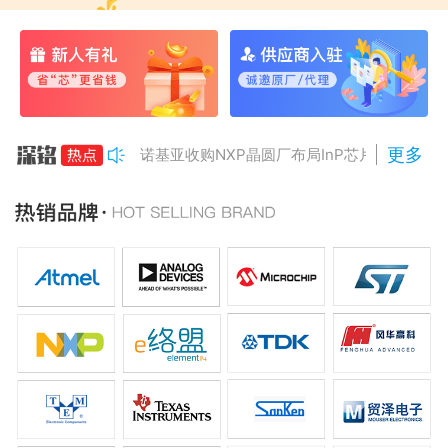
更多
诺基亚收购NXP晶圆厂布局InP芯片
美国对多晶硅加征15%关税
Anthropic组建AI芯片团队
南亚科将投资3466亿冲DRAM
AMD二季度营收增50%，数据中心业务将翻倍