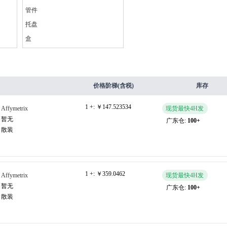
管件
托盘
盒
价格阶梯(含税)
库存
1 +:
￥147.523534
Affymetrix
现货最快4H发
暂无
广东仓:
100+
散装
1 +:
￥359.0462
Affymetrix
现货最快4H发
暂无
广东仓:
100+
散装