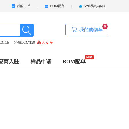
我的订单
|
BOM配单
|
深铭易购-客服
0
我的购物车
新人专享
03TCE
N76E003AT20
应商入驻
样品申请
BOM配单