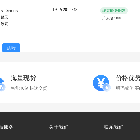
1 +:
￥204.4848
All Sensors
现货最快4H发
暂无
广东仓:
100+
散装
跳转
海量现货
价格优
智能仓储 快速交货
明码标价 买
后服务
关于我们
联系我们