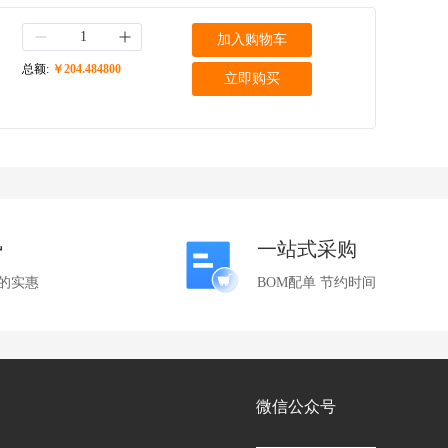
加入购物车
总额:
￥204.484800
立即购买
势
一站式采购
的实惠
BOM配单 节约时间
微信公众号