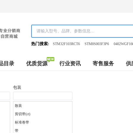
热门搜索:
STM32F103RCT6
STM8S003F3P6
0402WGF16
品目录
优质货源
行业资讯
寄售服务
供
包装
散装
剪切带(ct)
标准卷带
带