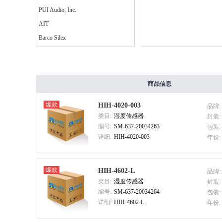
PUI Audio, Inc.
AIT
Barco Silex
Axon Cable
Soberton Inc.
Astro Tool
商品信息
AMPAK Technology
爆款
HIH-4020-003
品牌:
AEM科技
类目:
湿度传感器
封装:
Advanced Power Electronics(APEC)
编号:
SM-637-20034263
包装:
Mallory Sonalert Products Inc.
详细:
HIH-4020-003
年份:
CUI Inc.
Azoteq
爆款
HIH-4602-L
品牌:
BACO
类目:
湿度传感器
封装:
B+B SmartWorx
编号:
SM-637-20034264
包装:
详细:
HIH-4602-L
年份:
Adesto Technologies
Advanced Interconnections