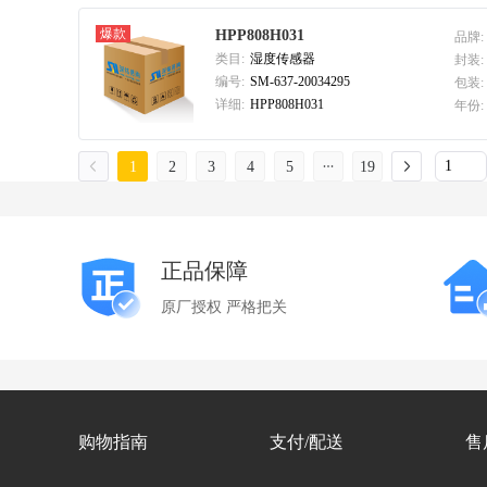
爆款
HPP808H031
品牌:
类目:
湿度传感器
封装:
编号:
SM-637-20034295
包装:
详细:
HPP808H031
年份:
1
2
3
4
5
19
正品保障
原厂授权 严格把关
购物指南
支付/配送
售