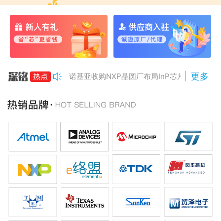
更多
诺基亚收购NXP晶圆厂布局InP芯片
美国对多晶硅加征15%关税
Anthropic组建AI芯片团队
南亚科将投资3466亿冲DRAM
AMD二季度营收增50%，数据中心业务将翻倍