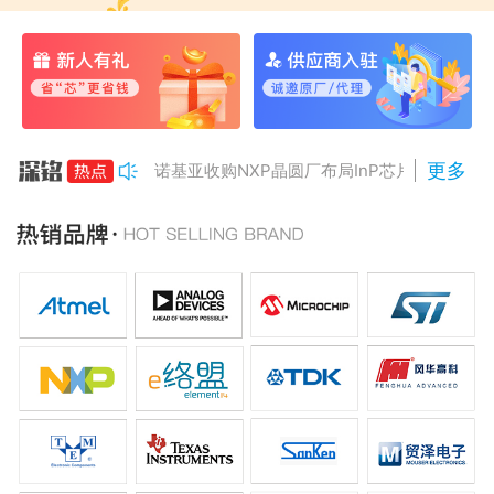
更多
诺基亚收购NXP晶圆厂布局InP芯片
美国对多晶硅加征15%关税
Anthropic组建AI芯片团队
南亚科将投资3466亿冲DRAM
AMD二季度营收增50%，数据中心业务将翻倍