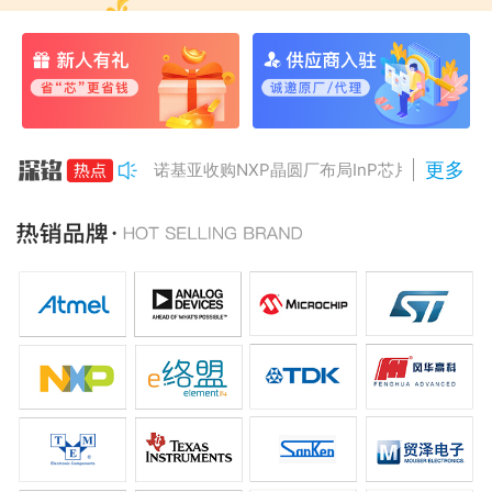
更多
诺基亚收购NXP晶圆厂布局InP芯片
美国对多晶硅加征15%关税
Anthropic组建AI芯片团队
南亚科将投资3466亿冲DRAM
AMD二季度营收增50%，数据中心业务将翻倍