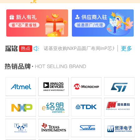
更多
诺基亚收购NXP晶圆厂布局InP芯片
美国对多晶硅加征15%关税
Anthropic组建AI芯片团队
南亚科将投资3466亿冲DRAM
AMD二季度营收增50%，数据中心业务将翻倍