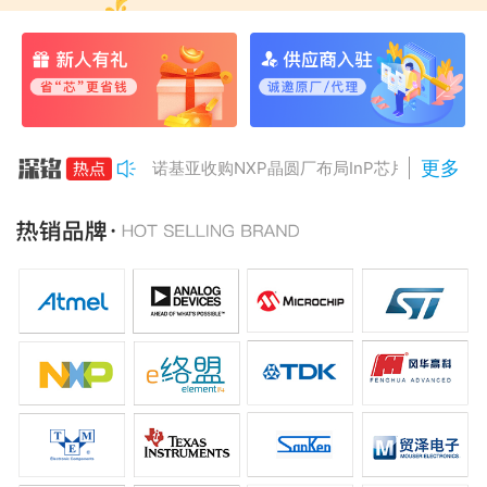
更多
诺基亚收购NXP晶圆厂布局InP芯片
美国对多晶硅加征15%关税
Anthropic组建AI芯片团队
南亚科将投资3466亿冲DRAM
AMD二季度营收增50%，数据中心业务将翻倍