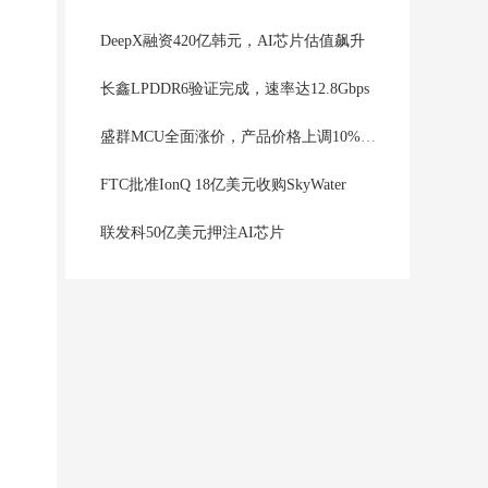
DeepX融资420亿韩元，AI芯片估值飙升
长鑫LPDDR6验证完成，速率达12.8Gbps
盛群MCU全面涨价，产品价格上调10%至20%
FTC批准IonQ 18亿美元收购SkyWater
联发科50亿美元押注AI芯片