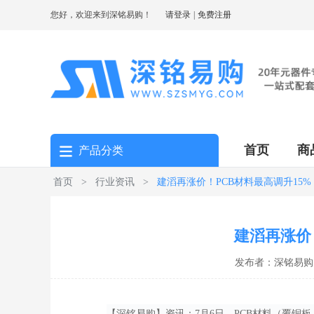
您好，欢迎来到深铭易购！
请登录
|
免费注册
首页
商
产品分类
首页
>
行业资讯
>
建滔再涨价！PCB材料最高调升15%
建滔再涨价
发布者：深铭易购 
【深铭易购】资讯
：
7月6日，PCB材料（覆铜