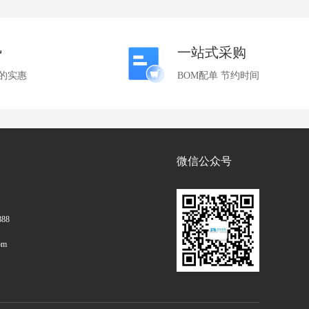
势
一站式采购
的实惠
BOM配单 节约时间
微信公众号
888
om