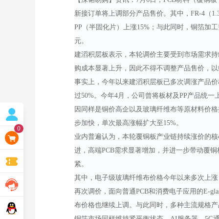
新接订单将上调部分产品售价。其中，FR-4（1.3
PP（半固化片）上涨15%；与此同时，铜箔加工费
元。
建滔积层板表示，本轮调价主要受到市场需求持
购成本显著上升，因此不得不调整产品售价，以
事实上，今年以来建滔积层板已多次调涨产品价
过
50%。今年4月，公司曾将板材及PP产品统一上
因同样是铜价高企以及玻璃纤维布等原材料价格
步加快，单次最高涨幅扩大至15%。
0
业内普遍认为，本轮覆铜板产业链持续涨价的核
进，高端PCB需求显著增加，并进一步带动覆
紧。
其中，电子级玻璃纤维布价格今年以来多次上涨
再次调价，面向普通PCB和消费电子应用的E-gla
布价格也继续上调。与此同时，多种主流规格产
铜箔市场同样维持紧平衡状态。
AI服务器、5