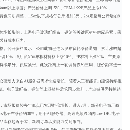
mm以上厚度）产品价格上调15%，CEM-1/22F产品上涨10%，
也同步调整，1.5oz以下规格每公斤增加5元，2oz规格每公斤增加8
续增长影响，上游电子玻璃纤维布、铜箔等关键原材料供应趋紧，采
缓解成本压力。
格。公开资料显示，公司此前已连续发布多轮涨价通知，累计涨幅超
调10%；5月底又宣布板材价格上涨10%、PP材料上涨20%，主要原
持续攀升、供应紧张。此次距离上一轮调价仅约三周，涨价频率进一
心驱动力来自
AI服务器需求快速增长。随着人工智能算力建设持续推
铜板、电子玻纤布、铜箔等上游材料需求同步攀升，产业链供需持续趋
，市场报价较去年低点已实现翻倍增长。进入
7月，部分电子布厂商
ss电子布涨价约30%，用于AI服务器、高速高频PCB的Low DK2电子
品库存趋近于零，新增订单承接能力受到限制。
G通信及新能源等领域需求同步增长，使高端PCB铜箔持续供不应求。今