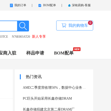
我的订单
|
BOM配单
|
深铭易购-客服
0
我的购物车
新人专享
03TCE
N76E003AT20
应商入驻
样品申请
BOM配单
热门资讯
AMD二季度营收增50%，数据中心业务将翻倍
PC巨头开始采用长鑫存储DRAM
长鑫存储拟建北京第二座DRAM厂