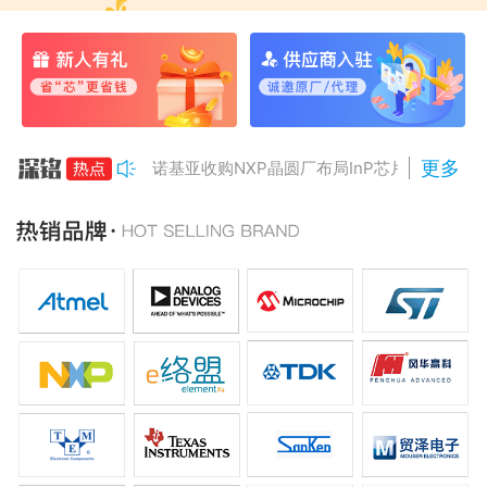
更多
诺基亚收购NXP晶圆厂布局InP芯片
美国对多晶硅加征15%关税
Anthropic组建AI芯片团队
南亚科将投资3466亿冲DRAM
AMD二季度营收增50%，数据中心业务将翻倍