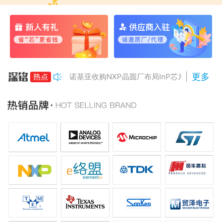
更多
诺基亚收购NXP晶圆厂布局InP芯片
美国对多晶硅加征15%关税
Anthropic组建AI芯片团队
南亚科将投资3466亿冲DRAM
AMD二季度营收增50%，数据中心业务将翻倍